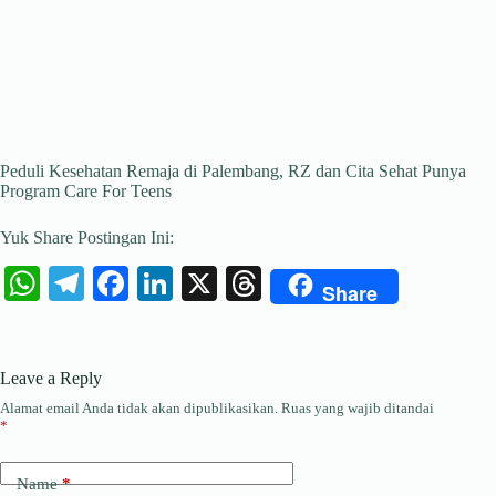
Peduli Kesehatan Remaja di Palembang, RZ dan Cita Sehat Punya
Program Care For Teens
Yuk Share Postingan Ini:
W
Te
Fa
Li
X
T
Share
ha
le
ce
nk
hr
ts
gr
bo
ed
ea
Leave a Reply
A
a
ok
In
ds
Alamat email Anda tidak akan dipublikasikan.
Ruas yang wajib ditandai
pp
m
*
Name
*