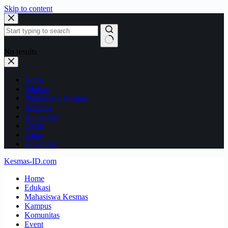
Skip to content
No results
Home
Edukasi
Mahasiswa Kesmas
Kampus
Komunitas
Event
Loker
Download
Kesmas-ID.com
Home
Edukasi
Mahasiswa Kesmas
Kampus
Komunitas
Event