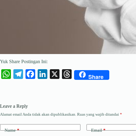
Yuk Share Postingan Ini:
W
Te
Fa
Li
X
T
Share
ha
le
ce
nk
hr
ts
gr
bo
ed
ea
A
a
ok
In
ds
Leave a Reply
pp
m
Alamat email Anda tidak akan dipublikasikan.
Ruas yang wajib ditandai
*
Name
*
Email
*