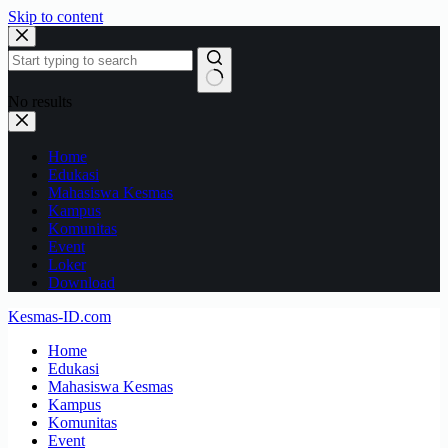
Skip to content
No results
Home
Edukasi
Mahasiswa Kesmas
Kampus
Komunitas
Event
Loker
Download
Kesmas-ID.com
Home
Edukasi
Mahasiswa Kesmas
Kampus
Komunitas
Event