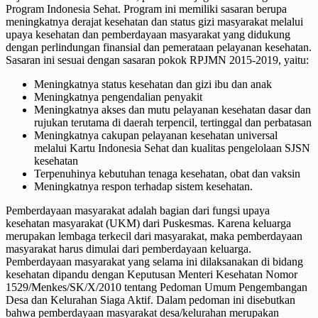
Program Indonesia Sehat. Program ini memiliki sasaran berupa
meningkatnya derajat kesehatan dan status gizi masyarakat melalui
upaya kesehatan dan pemberdayaan masyarakat yang didukung
dengan perlindungan finansial dan pemerataan pelayanan kesehatan.
Sasaran ini sesuai dengan sasaran pokok RPJMN 2015-2019, yaitu:
Meningkatnya status kesehatan dan gizi ibu dan anak
Meningkatnya pengendalian penyakit
Meningkatnya akses dan mutu pelayanan kesehatan dasar dan
rujukan terutama di daerah terpencil, tertinggal dan perbatasan
Meningkatnya cakupan pelayanan kesehatan universal
melalui Kartu Indonesia Sehat dan kualitas pengelolaan SJSN
kesehatan
Terpenuhinya kebutuhan tenaga kesehatan, obat dan vaksin
Meningkatnya respon terhadap sistem kesehatan.
Pemberdayaan masyarakat adalah bagian dari fungsi upaya
kesehatan masyarakat (UKM) dari Puskesmas. Karena keluarga
merupakan lembaga terkecil dari masyarakat, maka pemberdayaan
masyarakat harus dimulai dari pemberdayaan keluarga.
Pemberdayaan masyarakat yang selama ini dilaksanakan di bidang
kesehatan dipandu dengan Keputusan Menteri Kesehatan Nomor
1529/Menkes/SK/X/2010 tentang Pedoman Umum Pengembangan
Desa dan Kelurahan Siaga Aktif. Dalam pedoman ini disebutkan
bahwa pemberdayaan masyarakat desa/kelurahan merupakan