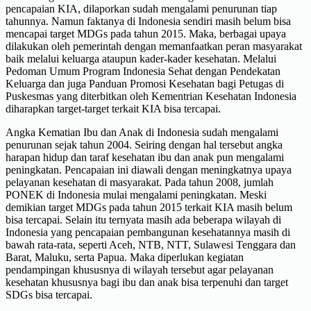
pencapaian KIA, dilaporkan sudah mengalami penurunan tiap
tahunnya. Namun faktanya di Indonesia sendiri masih belum bisa
mencapai target MDGs pada tahun 2015. Maka, berbagai upaya
dilakukan oleh pemerintah dengan memanfaatkan peran masyarakat
baik melalui keluarga ataupun kader-kader kesehatan. Melalui
Pedoman Umum Program Indonesia Sehat dengan Pendekatan
Keluarga dan juga Panduan Promosi Kesehatan bagi Petugas di
Puskesmas yang diterbitkan oleh Kementrian Kesehatan Indonesia
diharapkan target-target terkait KIA bisa tercapai.
Angka Kematian Ibu dan Anak di Indonesia sudah mengalami
penurunan sejak tahun 2004. Seiring dengan hal tersebut angka
harapan hidup dan taraf kesehatan ibu dan anak pun mengalami
peningkatan. Pencapaian ini diawali dengan meningkatnya upaya
pelayanan kesehatan di masyarakat. Pada tahun 2008, jumlah
PONEK di Indonesia mulai mengalami peningkatan. Meski
demikian target MDGs pada tahun 2015 terkait KIA masih belum
bisa tercapai. Selain itu ternyata masih ada beberapa wilayah di
Indonesia yang pencapaian pembangunan kesehatannya masih di
bawah rata-rata, seperti Aceh, NTB, NTT, Sulawesi Tenggara dan
Barat, Maluku, serta Papua. Maka diperlukan kegiatan
pendampingan khususnya di wilayah tersebut agar pelayanan
kesehatan khususnya bagi ibu dan anak bisa terpenuhi dan target
SDGs bisa tercapai.