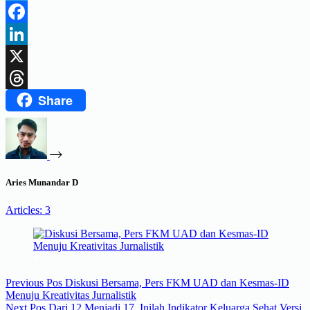
Telegram
Facebook
LinkedIn
X
Share
Threads
Aries Munandar D
Articles: 3
Previous
Pos
Diskusi Bersama, Pers FKM UAD dan Kesmas-ID
Menuju Kreativitas Jurnalistik
Next
Pos
Dari 12 Menjadi 17, Inilah Indikator Keluarga Sehat Versi