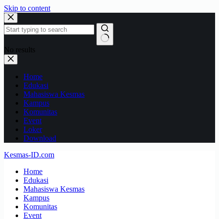
Skip to content
No results
Home
Edukasi
Mahasiswa Kesmas
Kampus
Komunitas
Event
Loker
Download
Kesmas-ID.com
Home
Edukasi
Mahasiswa Kesmas
Kampus
Komunitas
Event