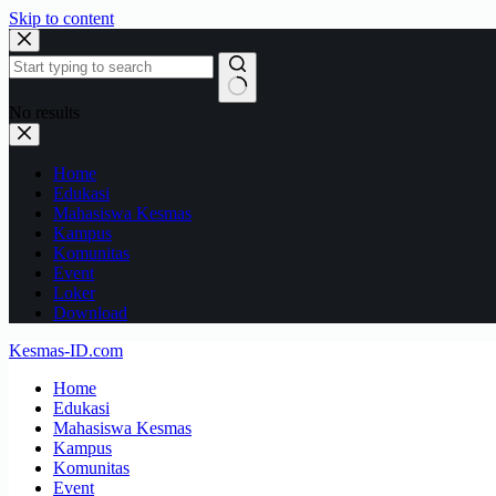
Skip to content
No results
Home
Edukasi
Mahasiswa Kesmas
Kampus
Komunitas
Event
Loker
Download
Kesmas-ID.com
Home
Edukasi
Mahasiswa Kesmas
Kampus
Komunitas
Event