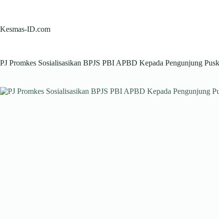
Skip
to
content
Kesmas-ID.com
PJ Promkes Sosialisasikan BPJS PBI APBD Kepada Pengunjung Pus