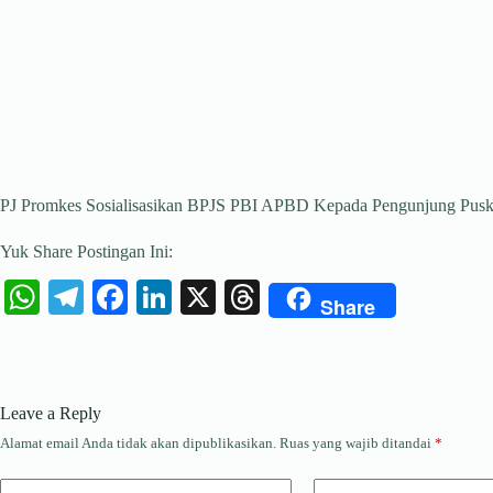
PJ Promkes Sosialisasikan BPJS PBI APBD Kepada Pengunjung Pus
Yuk Share Postingan Ini:
W
Te
Fa
Li
X
T
Share
ha
le
ce
nk
hr
ts
gr
bo
ed
ea
A
a
ok
In
ds
Leave a Reply
pp
m
Alamat email Anda tidak akan dipublikasikan.
Ruas yang wajib ditandai
*