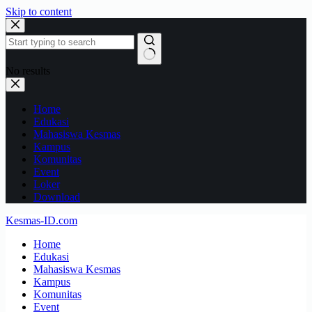
Skip to content
No results
Home
Edukasi
Mahasiswa Kesmas
Kampus
Komunitas
Event
Loker
Download
Kesmas-ID.com
Home
Edukasi
Mahasiswa Kesmas
Kampus
Komunitas
Event