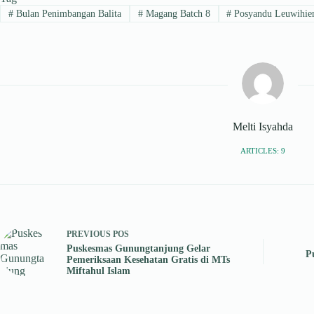
A
a
ok
In
ds
#
Bulan Penimbangan Balita
#
Magang Batch 8
#
Posyandu Leuwihi
pp
m
Melti Isyahda
ARTICLES: 9
PREVIOUS
POS
Puskesmas Gunungtanjung Gelar
P
Pemeriksaan Kesehatan Gratis di MTs
Miftahul Islam