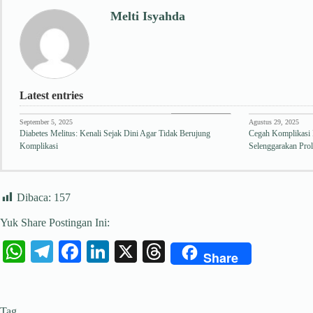
Melti Isyahda
Latest entries
Edukasi Kesehatan
September 5, 2025
Agustus 29, 2025
Diabetes Melitus: Kenali Sejak Dini Agar Tidak Berujung
Cegah Komplikasi 
Komplikasi
Selenggarakan Prol
Dibaca:
157
Yuk Share Postingan Ini:
W
Te
Fa
Li
X
T
Share
ha
le
ce
nk
hr
ts
gr
bo
ed
ea
Tag