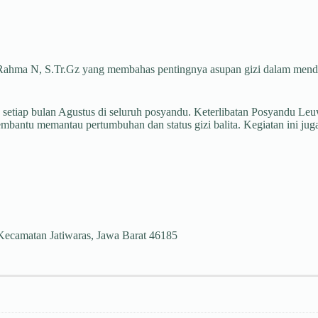
ia Rahma N, S.Tr.Gz yang membahas pentingnya asupan gizi dalam men
an setiap bulan Agustus di seluruh posyandu. Keterlibatan Posyandu 
embantu memantau pertumbuhan dan status gizi balita. Kegiatan ini ju
Kecamatan Jatiwaras, Jawa Barat 46185