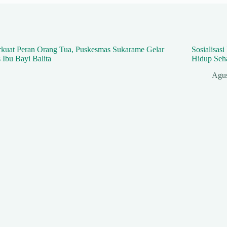
Sosialisa
Hidup Seha
Agus