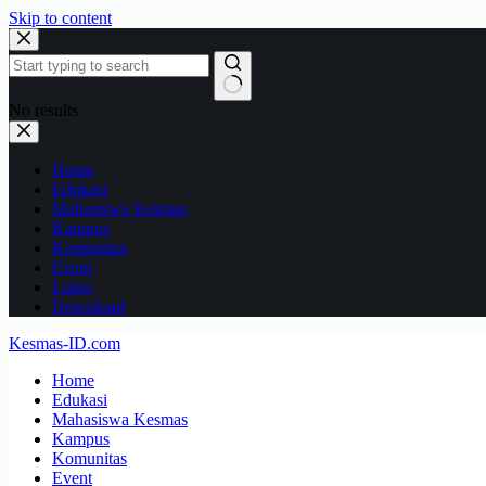
Skip to content
No results
Home
Edukasi
Mahasiswa Kesmas
Kampus
Komunitas
Event
Loker
Download
Kesmas-ID.com
Home
Edukasi
Mahasiswa Kesmas
Kampus
Komunitas
Event