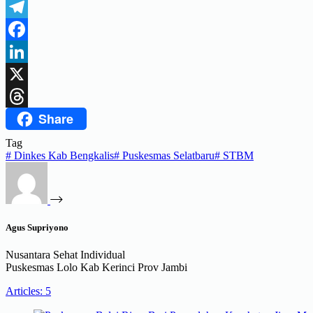
WhatsApp
Telegram
Facebook
LinkedIn
X
Share
Threads
Tag
#
Dinkes Kab Bengkalis
#
Puskesmas Selatbaru
#
STBM
Agus Supriyono
Nusantara Sehat Individual
Puskesmas Lolo Kab Kerinci Prov Jambi
Articles: 5