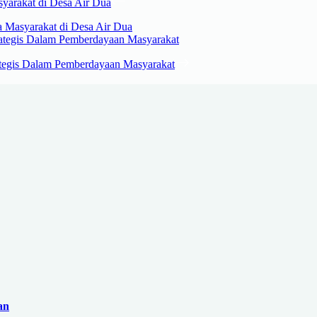
 Masyarakat di Desa Air Dua
ategis Dalam Pemberdayaan Masyarakat
an