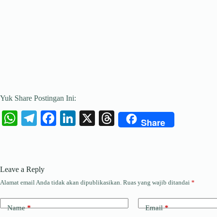
Yuk Share Postingan Ini:
W
Te
Fa
Li
X
T
Share
ha
le
ce
nk
hr
ts
gr
bo
ed
ea
A
a
ok
In
ds
Leave a Reply
pp
m
Alamat email Anda tidak akan dipublikasikan.
Ruas yang wajib ditandai
*
Name
*
Email
*