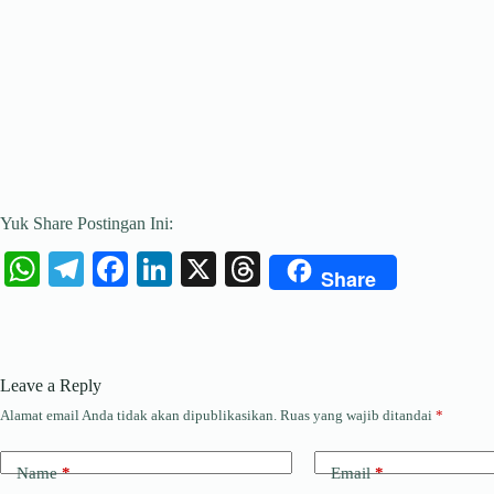
Yuk Share Postingan Ini:
W
Te
Fa
Li
X
T
Share
ha
le
ce
nk
hr
ts
gr
bo
ed
ea
A
a
ok
In
ds
Leave a Reply
pp
m
Alamat email Anda tidak akan dipublikasikan.
Ruas yang wajib ditandai
*
Name
*
Email
*