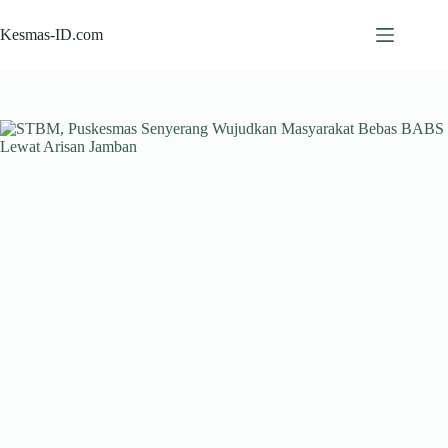
Skip
to
Kesmas-ID.com
content