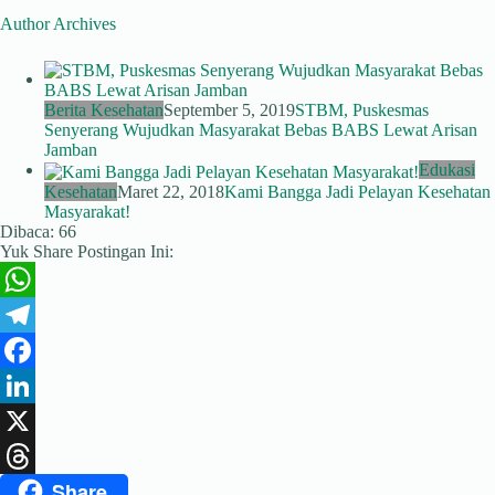
Author Archives
Berita Kesehatan
September 5, 2019
STBM, Puskesmas
Senyerang Wujudkan Masyarakat Bebas BABS Lewat Arisan
Jamban
Edukasi
Kesehatan
Maret 22, 2018
Kami Bangga Jadi Pelayan Kesehatan
Masyarakat!
Dibaca:
66
Yuk Share Postingan Ini:
W
h
T
a
e
F
t
l
a
L
s
e
c
i
X
Share
A
g
e
n
T