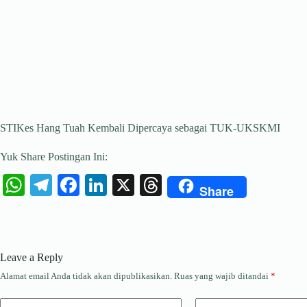
STIKes Hang Tuah Kembali Dipercaya sebagai TUK-UKSKMI
Yuk Share Postingan Ini:
W
Te
Fa
Li
X
T
Share
ha
le
ce
nk
hr
ts
gr
bo
ed
ea
A
a
ok
In
ds
Leave a Reply
pp
m
Alamat email Anda tidak akan dipublikasikan.
Ruas yang wajib ditandai
*