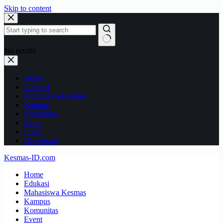
Skip to content
No results
Home
Edukasi
Mahasiswa Kesmas
Kampus
Komunitas
Event
Loker
Download
Kesmas-ID.com
Home
Edukasi
Mahasiswa Kesmas
Kampus
Komunitas
Event