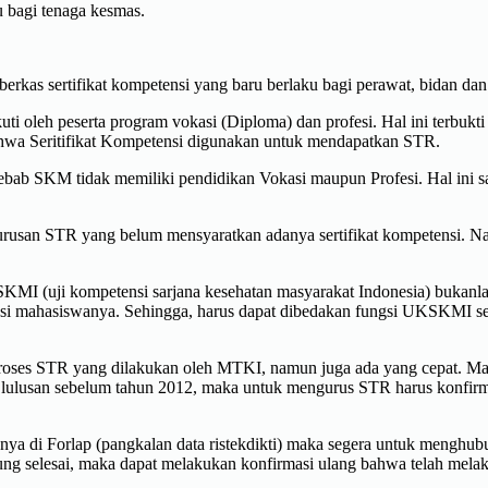
u bagi tenaga kesmas.
as sertifikat kompetensi yang baru berlaku bagi perawat, bidan dan ne
 oleh peserta program vokasi (Diploma) dan profesi. Hal ini terbukti
ahwa Seritifikat Kompetensi digunakan untuk mendapatkan STR.
ebab SKM tidak memiliki pendidikan Vokasi maupun Profesi. Hal ini 
urusan STR yang belum mensyaratkan adanya sertifikat kompetensi. Na
KSKMI (uji kompetensi sarjana kesehatan masyarakat Indonesia) bukanla
ensi mahasiswanya. Sehingga, harus dapat dibedakan fungsi UKSKMI s
 proses STR yang dilakukan oleh MTKI, namun juga ada yang cepat. Mak
ang lulusan sebelum tahun 2012, maka untuk mengurus STR harus konfi
a di Forlap (pangkalan data ristekdikti) maka segera untuk menghubun
ung selesai, maka dapat melakukan konfirmasi ulang bahwa telah me