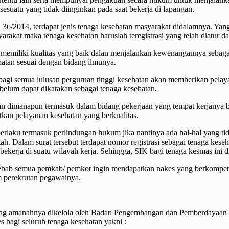
esuatu yang tidak diinginkan pada saat bekerja di lapangan.
. 36/2014, terdapat jenis tenaga kesehatan masyarakat didalamnya. Yang
akat maka tenaga kesehatan haruslah teregistrasi yang telah diatur d
g memiliki kualitas yang baik dalan menjalankan kewenangannya sebagai
atan sesuai dengan bidang ilmunya.
n bagi semua lulusan perguruan tinggi kesehatan akan memberikan pel
elum dapat dikatakan sebagai tenaga kesehatan.
an dimanapun termasuk dalam bidang pekerjaan yang tempat kerjanya b
tkan pelayanan kesehatan yang berkualitas.
g berlaku termasuk perlindungan hukum jika nantinya ada hal-hal yang t
ah. Dalam surat tersebut terdapat nomor registrasi sebagai tenaga kes
uk bekerja di suatu wilayah kerja. Sehingga, SIK bagi tenaga kesmas ini
sebab semua pemkab/ pemkot ingin mendapatkan nakes yang berkompet
m perekrutan pegawainya.
 yang amanahnya dikelola oleh Badan Pengembangan dan Pemberdayaa
s bagi seluruh tenaga kesehatan yakni :