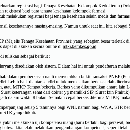
eluarkan registrasi bagi Tenaga Kesehatan Kelompok Kedokteran (Do
 registrasi bagi para tenaga kesehatan kelompok farmasi.
k melakukan registrasi bagi tenaga kesehatan selain medis dan farmas
sil kesehatannya masing-masing. Namun untuk saat ini, kita sebaga
 (Majelis Tenaga Kesehatan Provinsi) yang sebagian besar terletak d
s dapat dilakukan secara online di
mtki.kemkes.go.id
.
i tuliskan sebagai berikut :
uryang disediakan oleh sistem. Dalam hal ini untuk pendaftaran melalui
ebab dalam pemberkasan nanti menyerahkan bukti transaksi PNBP (Pen
diri. Lebih baik diantar sendiri untuk memastikan berkas sudah diter
, atau MTKP Tempat bekerja. Berkas yang dikumpulkan antara lain L
Surat keterangan sehat dari dokter yg memiliki SIP (Surat Izin Prakt
jadi dalam waktu 8 bulan. Semakin cepat berkas diterima MTKP, mak
iperpanjang setiap 5 tahunnya bagi WNI, namun bagi WNA, STR berla
n STR yang diikuti.
yakni melakukan uji kompetensi ulang (baru berlaku bagi perawat, bida
g bahwa kita telah melakukan pengembangan kompetensi, seperti tela