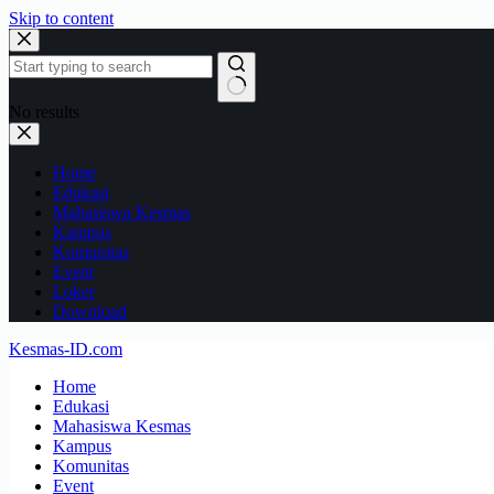
Skip to content
No results
Home
Edukasi
Mahasiswa Kesmas
Kampus
Komunitas
Event
Loker
Download
Kesmas-ID.com
Home
Edukasi
Mahasiswa Kesmas
Kampus
Komunitas
Event