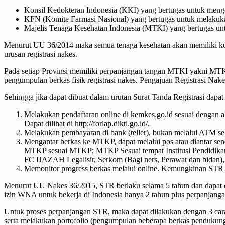
Konsil Kedokteran Indonesia (KKI) yang bertugas untuk meng
KFN (Komite Farmasi Nasional) yang bertugas untuk melakukan
Majelis Tenaga Kesehatan Indonesia (MTKI) yang bertugas untu
Menurut UU 36/2014 maka semua tenaga kesehatan akan memiliki kon
urusan registrasi nakes.
Pada setiap Provinsi memiliki perpanjangan tangan MTKI yakni MTKP
pengumpulan berkas fisik registrasi nakes. Pengajuan Registrasi Nake
Sehingga jika dapat dibuat dalam urutan Surat Tanda Registrasi dapat d
Melakukan pendaftaran online di
kemkes.go.id
sesuai dengan al
Dapat dilihat di
http://forlap.dikti.go.id/.
Melakukan pembayaran di bank (teller), bukan melalui ATM s
Mengantar berkas ke MTKP, dapat melalui pos atau diantar sen
MTKP sesuai MTKP; MTKP Sesuai tempat Institusi Pendidikan
FC IJAZAH Legalisir, Serkom (Bagi ners, Perawat dan bidan), 
Memonitor progress berkas melalui online. Kemungkinan STR 
Menurut UU Nakes 36/2015, STR berlaku selama 5 tahun dan dapat d
izin WNA untuk bekerja di Indonesia hanya 2 tahun plus perpanjanga
Untuk proses perpanjangan STR, maka dapat dilakukan dengan 3 cara 
serta melakukan portofolio (pengumpulan beberapa berkas pendukun