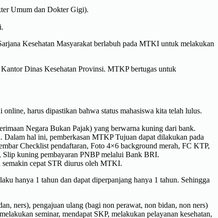
kter Umum dan Dokter Gigi).
i.
i Sarjana Kesehatan Masyarakat berlabuh pada MTKI untuk melakukan
i Kantor Dinas Kesehatan Provinsi. MTKP bertugas untuk
 online, harus dipastikan bahwa status mahasiswa kita telah lulus.
erimaan Negara Bukan Pajak) yang berwarna kuning dari bank.
ima. Dalam hal ini, pemberkasan MTKP Tujuan dapat dilakukan pada
embar Checklist pendaftaran, Foto 4×6 background merah, FC KTP,
ik), Slip kuning pembayaran PNBP melalui Bank BRI.
a semakin cepat STR diurus oleh MTKI.
ku hanya 1 tahun dan dapat diperpanjang hanya 1 tahun. Sehingga
n, ners), pengajuan ulang (bagi non perawat, non bidan, non ners)
h melakukan seminar, mendapat SKP, melakukan pelayanan kesehatan,