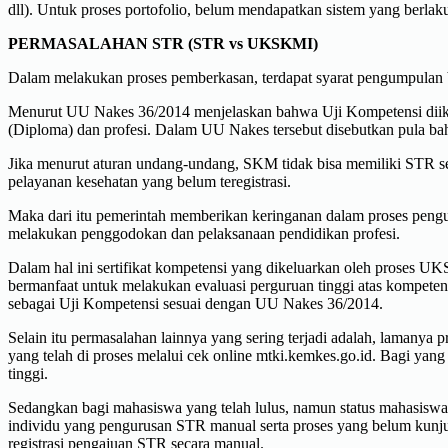
dll). Untuk proses portofolio, belum mendapatkan sistem yang berlak
PERMASALAHAN STR (STR vs UKSKMI)
Dalam melakukan proses pemberkasan, terdapat syarat pengumpulan berk
Menurut UU Nakes 36/2014 menjelaskan bahwa Uji Kompetensi diikuti
(Diploma) dan profesi. Dalam UU Nakes tersebut disebutkan pula b
Jika menurut aturan undang-undang, SKM tidak bisa memiliki STR s
pelayanan kesehatan yang belum teregistrasi.
Maka dari itu pemerintah memberikan keringanan dalam proses peng
melakukan penggodokan dan pelaksanaan pendidikan profesi.
Dalam hal ini sertifikat kompetensi yang dikeluarkan oleh proses U
bermanfaat untuk melakukan evaluasi perguruan tinggi atas kompet
sebagai Uji Kompetensi sesuai dengan UU Nakes 36/2014.
Selain itu permasalahan lainnya yang sering terjadi adalah, lamanya
yang telah di proses melalui cek online mtki.kemkes.go.id. Bagi y
tinggi.
Sedangkan bagi mahasiswa yang telah lulus, namun status mahasiswany
individu yang pengurusan STR manual serta proses yang belum kunj
registrasi pengajuan STR secara manual.