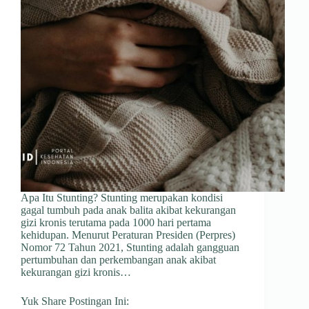
Apa Itu Stunting? Stunting merupakan kondisi
gagal tumbuh pada anak balita akibat kekurangan
gizi kronis terutama pada 1000 hari pertama
kehidupan. Menurut Peraturan Presiden (Perpres)
Nomor 72 Tahun 2021, Stunting adalah gangguan
pertumbuhan dan perkembangan anak akibat
kekurangan gizi kronis…
Yuk Share Postingan Ini: