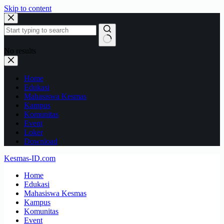
Skip to content
No results
Home
Edukasi
Mahasiswa Kesmas
Kampus
Komunitas
Event
Loker
Download
Kesmas-ID.com
Home
Edukasi
Mahasiswa Kesmas
Kampus
Komunitas
Event