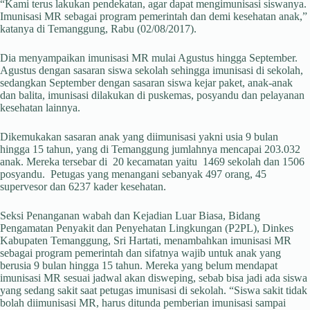
“Kami terus lakukan pendekatan, agar dapat mengimunisasi siswanya.
Imunisasi MR sebagai program pemerintah dan demi kesehatan anak,”
katanya di Temanggung, Rabu (02/08/2017).
Dia menyampaikan imunisasi MR mulai Agustus hingga September.
Agustus dengan sasaran siswa sekolah sehingga imunisasi di sekolah,
sedangkan September dengan sasaran siswa kejar paket, anak-anak
dan balita, imunisasi dilakukan di puskemas, posyandu dan pelayanan
kesehatan lainnya.
Dikemukakan sasaran anak yang diimunisasi yakni usia 9 bulan
hingga 15 tahun, yang di Temanggung jumlahnya mencapai 203.032
anak. Mereka tersebar di 20 kecamatan yaitu 1469 sekolah dan 1506
posyandu. Petugas yang menangani sebanyak 497 orang, 45
supervesor dan 6237 kader kesehatan.
Seksi Penanganan wabah dan Kejadian Luar Biasa, Bidang
Pengamatan Penyakit dan Penyehatan Lingkungan (P2PL), Dinkes
Kabupaten Temanggung, Sri Hartati, menambahkan imunisasi MR
sebagai program pemerintah dan sifatnya wajib untuk anak yang
berusia 9 bulan hingga 15 tahun. Mereka yang belum mendapat
imunisasi MR sesuai jadwal akan disweping, sebab bisa jadi ada siswa
yang sedang sakit saat petugas imunisasi di sekolah. “Siswa sakit tidak
bolah diimunisasi MR, harus ditunda pemberian imunisasi sampai