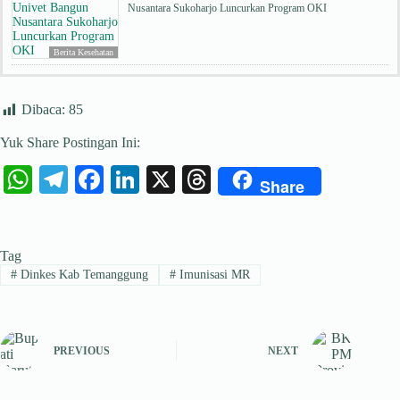
Nusantara Sukoharjo Luncurkan Program OKI
Berita Kesehatan
Dibaca:
85
Yuk Share Postingan Ini:
W
Te
Fa
Li
X
T
Share
ha
le
ce
nk
hr
ts
gr
bo
ed
ea
Tag
A
a
ok
In
ds
#
Dinkes Kab Temanggung
#
Imunisasi MR
pp
m
PREVIOUS
NEXT