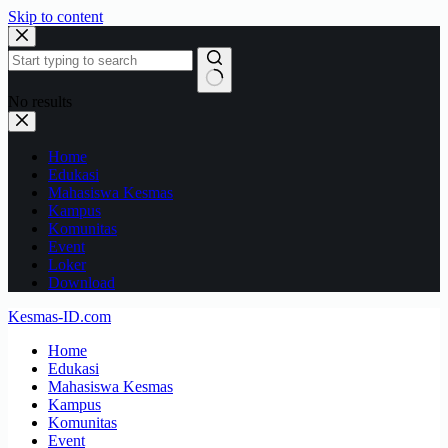
Skip to content
No results
Home
Edukasi
Mahasiswa Kesmas
Kampus
Komunitas
Event
Loker
Download
Kesmas-ID.com
Home
Edukasi
Mahasiswa Kesmas
Kampus
Komunitas
Event