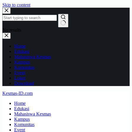
Skip to content
No results
Home
Edukasi
Mahasiswa Kesmas
Kampus
Komunitas
Event
Loker
Download
Kesmas-ID.com
Home
Edukasi
Mahasiswa Kesmas
Kampus
Komunitas
Event