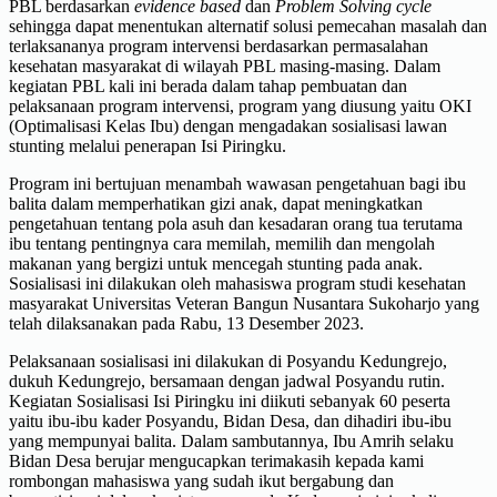
PBL berdasarkan
evidence based
dan
Problem Solving cycle
sehingga dapat menentukan alternatif solusi pemecahan masalah dan
terlaksananya program intervensi berdasarkan permasalahan
kesehatan masyarakat di wilayah PBL masing-masing. Dalam
kegiatan PBL kali ini berada dalam tahap pembuatan dan
pelaksanaan program intervensi, program yang diusung yaitu OKI
(Optimalisasi Kelas Ibu) dengan mengadakan sosialisasi lawan
stunting melalui penerapan Isi Piringku.
Program ini bertujuan menambah wawasan pengetahuan bagi ibu
balita dalam memperhatikan gizi anak, dapat meningkatkan
pengetahuan tentang pola asuh dan kesadaran orang tua terutama
ibu tentang pentingnya cara memilah, memilih dan mengolah
makanan yang bergizi untuk mencegah stunting pada anak.
Sosialisasi ini dilakukan oleh mahasiswa program studi kesehatan
masyarakat Universitas Veteran Bangun Nusantara Sukoharjo yang
telah dilaksanakan pada Rabu, 13 Desember 2023.
Pelaksanaan sosialisasi ini dilakukan di Posyandu Kedungrejo,
dukuh Kedungrejo, bersamaan dengan jadwal Posyandu rutin.
Kegiatan Sosialisasi Isi Piringku ini diikuti sebanyak 60 peserta
yaitu ibu-ibu kader Posyandu, Bidan Desa, dan dihadiri ibu-ibu
yang mempunyai balita. Dalam sambutannya, Ibu Amrih selaku
Bidan Desa berujar mengucapkan terimakasih kepada kami
rombongan mahasiswa yang sudah ikut bergabung dan