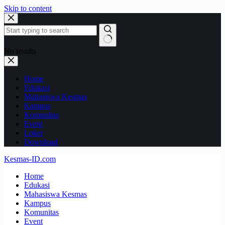
Skip to content
No results
Home
Edukasi
Mahasiswa Kesmas
Kampus
Komunitas
Event
Loker
Download
Kesmas-ID.com
Home
Edukasi
Mahasiswa Kesmas
Kampus
Komunitas
Event