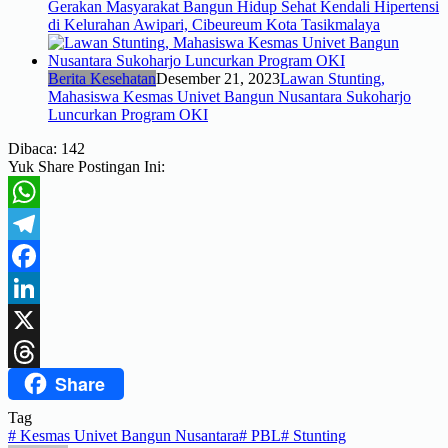
Gerakan Masyarakat Bangun Hidup Sehat Kendali Hipertensi
di Kelurahan Awipari, Cibeureum Kota Tasikmalaya
Berita Kesehatan
Desember 21, 2023
Lawan Stunting,
Mahasiswa Kesmas Univet Bangun Nusantara Sukoharjo
Luncurkan Program OKI
Dibaca:
142
Yuk Share Postingan Ini:
WhatsApp
Telegram
Facebook
LinkedIn
X
Share
Threads
Tag
#
Kesmas Univet Bangun Nusantara
#
PBL
#
Stunting