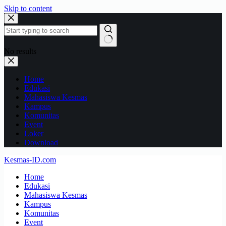
Skip to content
No results
Home
Edukasi
Mahasiswa Kesmas
Kampus
Komunitas
Event
Loker
Download
Kesmas-ID.com
Home
Edukasi
Mahasiswa Kesmas
Kampus
Komunitas
Event