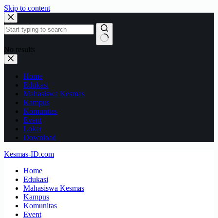
Skip to content
No results
Home
Edukasi
Mahasiswa Kesmas
Kampus
Komunitas
Event
Loker
Download
Kesmas-ID.com
Home
Edukasi
Mahasiswa Kesmas
Kampus
Komunitas
Event