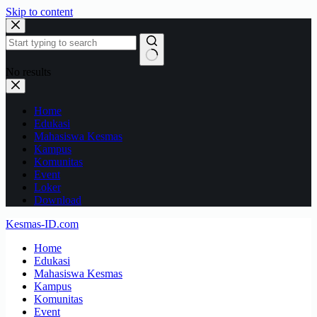
Skip to content
No results
Home
Edukasi
Mahasiswa Kesmas
Kampus
Komunitas
Event
Loker
Download
Kesmas-ID.com
Home
Edukasi
Mahasiswa Kesmas
Kampus
Komunitas
Event