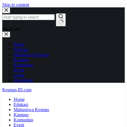
Skip to content
No results
Home
Edukasi
Mahasiswa Kesmas
Kampus
Komunitas
Event
Loker
Download
Kesmas-ID.com
Home
Edukasi
Mahasiswa Kesmas
Kampus
Komunitas
Event