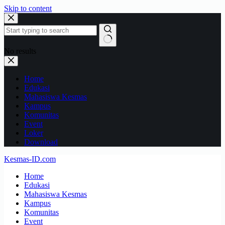
Skip to content
No results
Home
Edukasi
Mahasiswa Kesmas
Kampus
Komunitas
Event
Loker
Download
Kesmas-ID.com
Home
Edukasi
Mahasiswa Kesmas
Kampus
Komunitas
Event