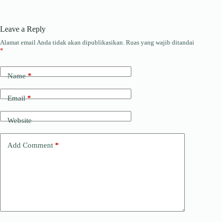
p
r
b
k
h
p
a
o
e
r
Leave a Reply
m
o
d
e
Alamat email Anda tidak akan dipublikasikan.
Ruas yang wajib ditandai
*
k
I
a
n
d
Name
*
s
Email
*
Website
Add Comment
*