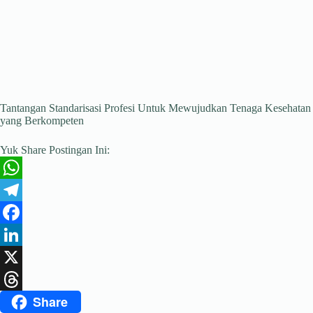
Tantangan Standarisasi Profesi Untuk Mewujudkan Tenaga Kesehatan
yang Berkompeten
Yuk Share Postingan Ini:
W
h
T
a
e
F
t
l
a
L
s
e
c
i
X
Share
A
g
e
n
T