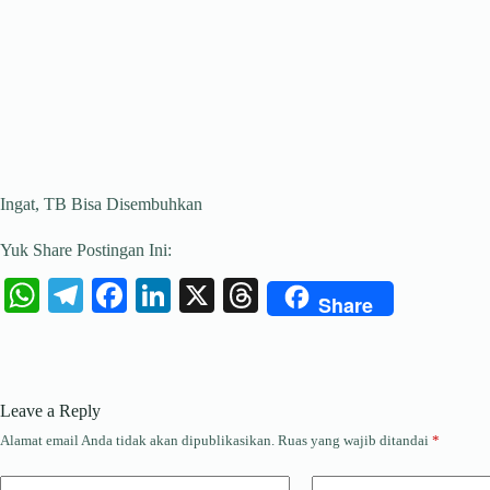
Ingat, TB Bisa Disembuhkan
Yuk Share Postingan Ini:
W
Te
Fa
Li
X
T
Share
ha
le
ce
nk
hr
ts
gr
bo
ed
ea
A
a
ok
In
ds
Leave a Reply
pp
m
Alamat email Anda tidak akan dipublikasikan.
Ruas yang wajib ditandai
*