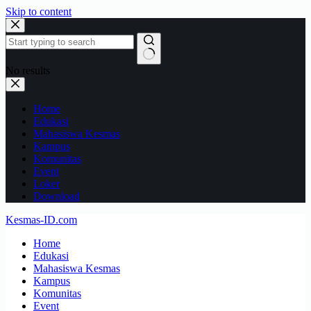
Skip to content
No results
Home
Edukasi
Mahasiswa Kesmas
Kampus
Komunitas
Event
Loker
Download
Kesmas-ID.com
Home
Edukasi
Mahasiswa Kesmas
Kampus
Komunitas
Event