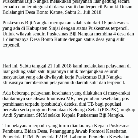
Puskesmas Biji Nangka melakukan pelayanan luar gedung secara
terpadu dan terintegrasi di daerah sulit dan terpencil Panniki Dusun
Bolalangiri Desa Bonto Katute, Sabtu 21 Juli 2018.
Puskesmas Biji Nangka merupakan salah satu dari 16 puskesmas
yang ada di Kabupaten Sinjai dengan status Puskesmas terpencil.
Untuk wilayah sendiri Puskesmas Biji Nangka membina 4 desa dan
1 diantaranya Desa Bonto Katute dengan status desa yang sulit
terpencil.
Hari ini, Sabtu tanggal 21 Juli 2018 kami melakukan pelayanan di
luar gedung salah satu tujuannya untuk menjangkau seluruh
masyarakat yang ada diwilayah kerja Puskesmas Biji Nangka
khususnya memberikan pelayanan di daerah sulit dan terpencil.
Ada beberapa pelayanan kesehatan yang dilakukan di masyarakat
diantaranya sosialisasi Imunisasi MR, penyuluhan kesehatan, pos
pembinaan terpadu (posbindu), deteksi dini TB bagi populasi
beresiko serta program Pendataan Keluarga Sehat (PIS-PK), ungkap
Andi Syamsinar, SKM selaku Kepala Puskesmas Biji Nangka.
Tim pelayanan terpadu yang turun diantaranya Kepala Puskesmas
Pembantu, Bidan Desa, Penanggung Jawab Promosi Kesehatan,
Pengelola PTM, Pengelola P2TB, Laboran, Pengelola Kesehatan