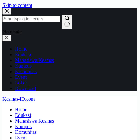
Skip to content
No results
Home
Edukasi
Mahasiswa Kesmas
Kampus
Komunitas
Event
Loker
Download
Kesmas-ID.com
Home
Edukasi
Mahasiswa Kesmas
Kampus
Komunitas
Event