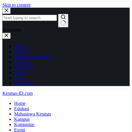
Skip to content
No results
Home
Edukasi
Mahasiswa Kesmas
Kampus
Komunitas
Event
Loker
Download
Kesmas-ID.com
Home
Edukasi
Mahasiswa Kesmas
Kampus
Komunitas
Event