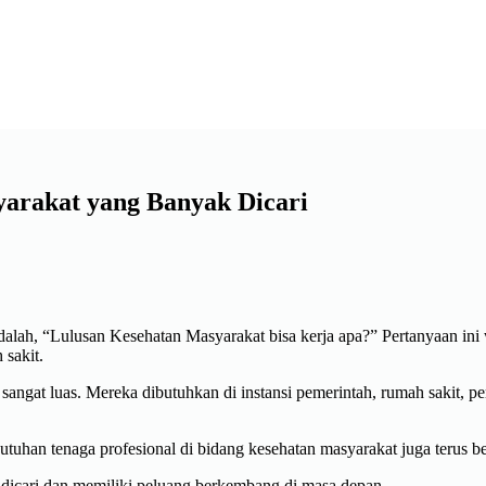
yarakat yang Banyak Dicari
adalah, “Lulusan Kesehatan Masyarakat bisa kerja apa?” Pertanyaan i
sakit.
angat luas. Mereka dibutuhkan di instansi pemerintah, rumah sakit, per
han tenaga profesional di bidang kesehatan masyarakat juga terus bert
 dicari dan memiliki peluang berkembang di masa depan.