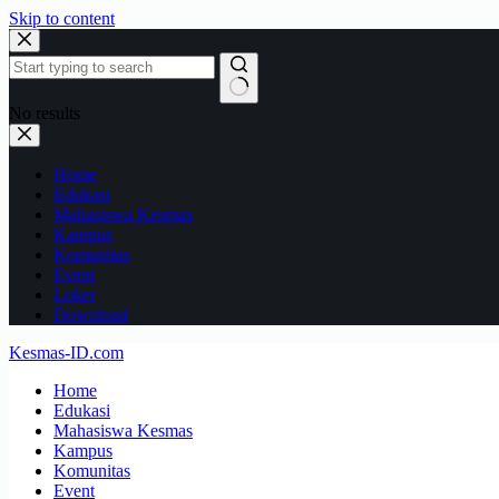
Skip to content
No results
Home
Edukasi
Mahasiswa Kesmas
Kampus
Komunitas
Event
Loker
Download
Kesmas-ID.com
Home
Edukasi
Mahasiswa Kesmas
Kampus
Komunitas
Event