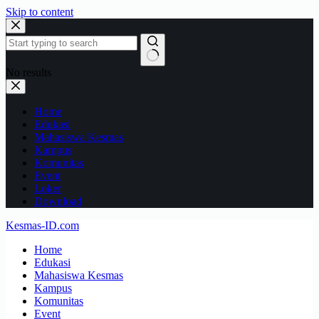
Skip to content
No results
Home
Edukasi
Mahasiswa Kesmas
Kampus
Komunitas
Event
Loker
Download
Kesmas-ID.com
Home
Edukasi
Mahasiswa Kesmas
Kampus
Komunitas
Event