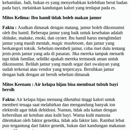
kehamilan. Jadi, bukan es yang menyebabkan kelebihan berat badan
pada bayi, melainkan kandungan kalori yang terdapat pada es.
Mitos Kelima:
Ibu hamil tidak boleh makan jamur
Fakta :
Asalkan dimasak dengan matang, jamur boleh dikonsumsi
oleh ibu hamil. Beberapa jamur yang baik untuk kesehatan adalah
shiitake, maitake, enoki, dan oyster. Ibu hamil harus menghindari
jamur yang masih mentah,
magic mushroom
, dan jamur yang
berkategori toksik. Sebelum membeli jamur, coba riset dulu tentang
jenis-jenis jamur yang ada di pasaran. Jika mereka tampak menarik
tapi tidak familiar, selidiki apakah mereka termasuk aman untuk
dikonsumsi. Belilah jamur yang masih segar dari swalayan yang
sudah terkenal atau vendor yang terpercaya. Bersihkan jamur
dengan baik dengan air bersih sebelum dimasak
Mitos Keenam : Air kelapa hijau bisa membuat tubuh bayi
bersih
Fakta:
Air kelapa hijau memang diketahui tinggi kalori untuk
memberi tenaga saat melahirkan dan mengandung banyak ion
elektrolit agar tidak dehidrasi. Namun, tidak ada kaitan dengan
kebersihan air ketuban atau kulit bayi. Warna kulit manusia
ditentukan oleh faktor genetika, tidak ada faktor lain. Rambut lebat
pun tergantung dari faktor genetik, bukan dari kandungan makanan