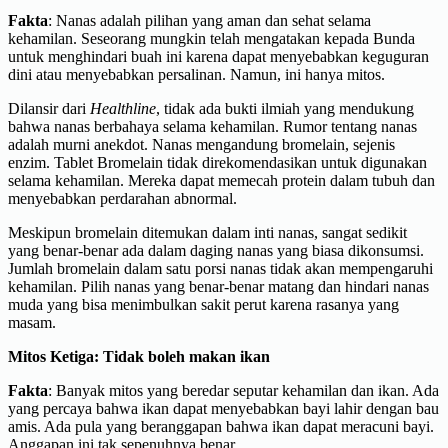
Fakta
: Nanas adalah pilihan yang aman dan sehat selama
kehamilan. Seseorang mungkin telah mengatakan kepada Bunda
untuk menghindari buah ini karena dapat menyebabkan keguguran
dini atau menyebabkan persalinan. Namun, ini hanya mitos.
Dilansir dari
Healthline
, tidak ada bukti ilmiah yang mendukung
bahwa nanas berbahaya selama kehamilan. Rumor tentang nanas
adalah murni anekdot. Nanas mengandung bromelain, sejenis
enzim. Tablet Bromelain tidak direkomendasikan untuk digunakan
selama kehamilan. Mereka dapat memecah protein dalam tubuh dan
menyebabkan perdarahan abnormal.
Meskipun bromelain ditemukan dalam inti nanas, sangat sedikit
yang benar-benar ada dalam daging nanas yang biasa dikonsumsi.
Jumlah bromelain dalam satu porsi nanas tidak akan mempengaruhi
kehamilan. Pilih nanas yang benar-benar matang dan hindari nanas
muda yang bisa menimbulkan sakit perut karena rasanya yang
masam.
Mitos Ketiga: Tidak boleh makan ikan
Fakta
: Banyak mitos yang beredar seputar kehamilan dan ikan. Ada
yang percaya bahwa ikan dapat menyebabkan bayi lahir dengan bau
amis. Ada pula yang beranggapan bahwa ikan dapat meracuni bayi.
Anggapan ini tak sepenuhnya benar.