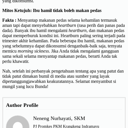
yang dikonsumsi.
Mitos Ketujuh:
Ibu hamil tidak boleh makan pedas
Fakta :
Menyantap makanan pedas selama kehamilan termasuk
aman tapi dapat menyebabkan
heartburn
(rasa perih dan panas pada
dada). Banyak ibu hamil mengalami
heartburn
, dan makanan pedas
dapat memperburuk kondisi ini. Heartburn paling sering terjadi pada
trimester akhir kehamilan. Pada beberapa ibu hamil, makanan pedas
yang sebelumnya dapat dikonsumsi denganbaik-baik saja, ternyata
memicu
morning sickness
. Jika Anda tidak mengalami gangguan
sama sekali selama menyantap makanan pedas, berarti Anda tak
perlu khawatir.
Nah, setelah ini perbanyak pengetahuan tentang apa yang patut dan
tidak patut dimakan bumil di media atau sumber yang layak
dipertanggungjawabkan keakuratannya. Selamat menyambut si
mungil yang lucu Bunda!
Author Profile
Neneng Nurhayati, SKM
PJ Promkes PKM Krangkeng Indramayu