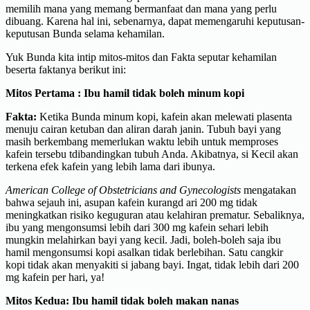
memilih mana yang memang bermanfaat dan mana yang perlu
dibuang. Karena hal ini, sebenarnya, dapat memengaruhi keputusan-
keputusan Bunda selama kehamilan.
Yuk Bunda kita intip mitos-mitos dan Fakta seputar kehamilan
beserta faktanya berikut ini:
Mitos Pertama :
Ibu hamil tidak boleh minum kopi
Fakta:
Ketika Bunda minum kopi, kafein akan melewati plasenta
menuju cairan ketuban dan aliran darah janin. Tubuh bayi yang
masih berkembang memerlukan waktu lebih untuk memproses
kafein tersebu tdibandingkan tubuh Anda. Akibatnya, si Kecil akan
terkena efek kafein yang lebih lama dari ibunya.
American College of Obstetricians and Gynecologists
mengatakan
bahwa sejauh ini, asupan kafein kurangd ari 200 mg tidak
meningkatkan risiko keguguran atau kelahiran prematur. Sebaliknya,
ibu yang mengonsumsi lebih dari 300 mg kafein sehari lebih
mungkin melahirkan bayi yang kecil. Jadi, boleh-boleh saja ibu
hamil mengonsumsi kopi asalkan tidak berlebihan. Satu cangkir
kopi tidak akan menyakiti si jabang bayi. Ingat, tidak lebih dari 200
mg kafein per hari, ya!
Mitos Kedua:
Ibu hamil tidak boleh makan nanas