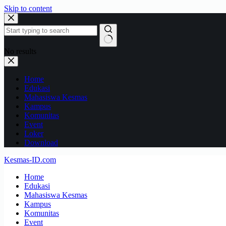
Skip to content
No results
Home
Edukasi
Mahasiswa Kesmas
Kampus
Komunitas
Event
Loker
Download
Kesmas-ID.com
Home
Edukasi
Mahasiswa Kesmas
Kampus
Komunitas
Event