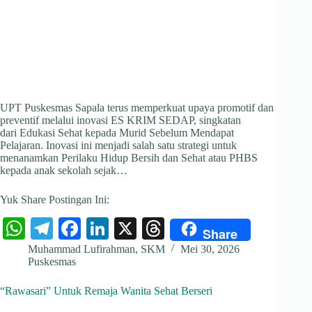
UPT Puskesmas Sapala terus memperkuat upaya promotif dan
preventif melalui inovasi ES KRIM SEDAP, singkatan
dari Edukasi Sehat kepada Murid Sebelum Mendapat
Pelajaran. Inovasi ini menjadi salah satu strategi untuk
menanamkan Perilaku Hidup Bersih dan Sehat atau PHBS
kepada anak sekolah sejak…
Yuk Share Postingan Ini:
W
Te
Fa
Li
X
T
Share
ha
le
ce
nk
hr
Muhammad Lufirahman, SKM
Mei 30, 2026
Puskesmas
ts
gr
bo
ed
ea
A
a
ok
In
ds
“Rawasari” Untuk Remaja Wanita Sehat Berseri