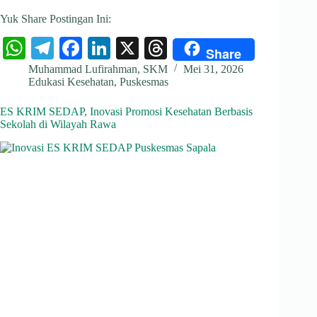
Yuk Share Postingan Ini:
W
Te
Fa
Li
X
T
Share
ha
le
ce
nk
hr
Muhammad Lufirahman, SKM
Mei 31, 2026
Edukasi Kesehatan
,
Puskesmas
ts
gr
bo
ed
ea
A
a
ok
In
ds
ES KRIM SEDAP, Inovasi Promosi Kesehatan Berbasis
Sekolah di Wilayah Rawa
pp
m