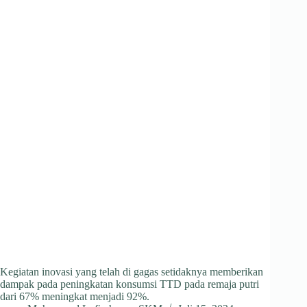
pp
m
Kegiatan inovasi yang telah di gagas setidaknya memberikan
dampak pada peningkatan konsumsi TTD pada remaja putri
dari 67% meningkat menjadi 92%.