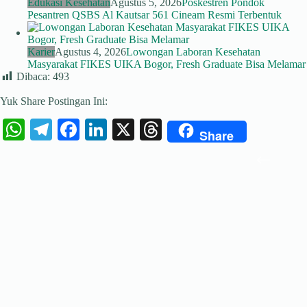
Edukasi Kesehatan
Agustus 5, 2026
Poskestren Pondok
Pesantren QSBS Al Kautsar 561 Cineam Resmi Terbentuk
Karier
Agustus 4, 2026
Lowongan Laboran Kesehatan
Masyarakat FIKES UIKA Bogor, Fresh Graduate Bisa Melamar
Dibaca:
493
Yuk Share Postingan Ini:
W
Te
Fa
Li
X
T
Share
ha
le
ce
nk
hr
ts
gr
bo
ed
ea
A
a
ok
In
ds
pp
m