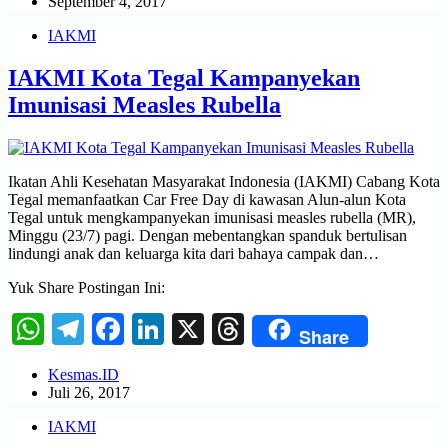
September 4, 2017
IAKMI
IAKMI Kota Tegal Kampanyekan
Imunisasi Measles Rubella
Ikatan Ahli Kesehatan Masyarakat Indonesia (IAKMI) Cabang Kota
Tegal memanfaatkan Car Free Day di kawasan Alun-alun Kota
Tegal untuk mengkampanyekan imunisasi measles rubella (MR),
Minggu (23/7) pagi. Dengan mebentangkan spanduk bertulisan
lindungi anak dan keluarga kita dari bahaya campak dan…
Yuk Share Postingan Ini:
WhatsApp
Telegram
Facebook
LinkedIn
X
Threads
Share
Kesmas.ID
Juli 26, 2017
IAKMI