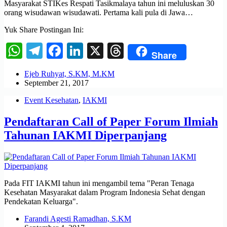
Masyarakat STIKes Respati Tasikmalaya tahun ini meluluskan 30
orang wisudawan wisudawati. Pertama kali pula di Jawa…
Yuk Share Postingan Ini:
WhatsApp
Telegram
Facebook
LinkedIn
X
Threads
Share
Ejeb Ruhyat, S.KM, M.KM
September 21, 2017
Event Kesehatan
,
IAKMI
Pendaftaran Call of Paper Forum Ilmiah
Tahunan IAKMI Diperpanjang
Pada FIT IAKMI tahun ini mengambil tema "Peran Tenaga
Kesehatan Masyarakat dalam Program Indonesia Sehat dengan
Pendekatan Keluarga".
Farandi Agesti Ramadhan, S.KM