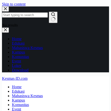
Skip to content
No results
Home
Edukasi
Mahasiswa Kesmas
Kampus
Komunitas
Event
Loker
Download
Kesmas-ID.com
Home
Edukasi
Mahasiswa Kesmas
Kampus
Komunitas
Event