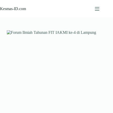
Skip
to
Kesmas-ID.com
content