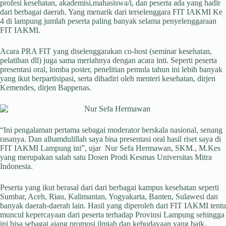
profesi kesehatan, akademisi,mahasiswa/i, dan peserta ada yang hadir
dari berbagai daerah. Yang menarik dari terselenggara FIT IAKMI Ke
4 di lampung jumlah peserta paling banyak selama penyelenggaraan
FIT IAKMI.
Acara PRA FIT yang diselenggarakan co-host (seminar kesehatan,
pelatihan dll) juga sama meriahnya dengan acara inti. Seperti peserta
presentasi oral, lomba poster, penelitian pemula tahun ini lebih banyak
yang ikut berpartisipasi, serta dihadiri oleh menteri kesehatan, dirjen
Kemendes, dirjen Bappenas.
“Ini pengalaman pertama sebagai moderator berskala nasional, senang
rasanya. Dan alhamdulillah saya bisa presentasi oral hasil riset saya di
FIT IAKMI Lampung ini”, ujar Nur Sefa Hermawan, SKM., M.Kes
yang merupakan salah satu Dosen Prodi Kesmas Universitas Mitra
Indonesia.
Peserta yang ikut berasal dari dari berbagai kampus kesehatan seperti
Sumbar, Aceh, Riau, Kalimantan, Yogyakarta, Banten, Sulawesi dan
banyak daerah-daerah lain. Hasil yang diperoleh dari FIT IAKMI tentu
muncul kepercayaan dari peserta terhadap Provinsi Lampung sehingga
ini bisa sebagai ajang promosi ilmiah dan kebudayaan yang baik.