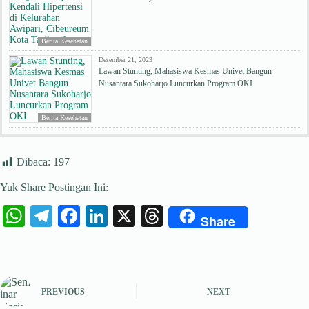
Berita Kesehatan
Desember 21, 2023
Lawan Stunting, Mahasiswa Kesmas Univet Bangun
Nusantara Sukoharjo Luncurkan Program OKI
Berita Kesehatan
Dibaca:
197
Yuk Share Postingan Ini:
W
Te
Fa
Li
X
T
Share
ha
le
ce
nk
hr
ts
gr
bo
ed
ea
A
a
ok
In
ds
PREVIOUS
NEXT
pp
m