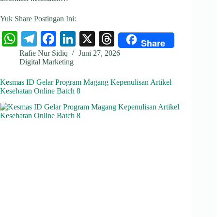
Yuk Share Postingan Ini:
W
Te
Fa
Li
X
T
Share
ha
le
ce
nk
hr
Rafie Nur Sidiq
Juni 27, 2026
Digital Marketing
ts
gr
bo
ed
ea
A
a
ok
In
ds
Kesmas ID Gelar Program Magang Kepenulisan Artikel
Kesehatan Online Batch 8
pp
m