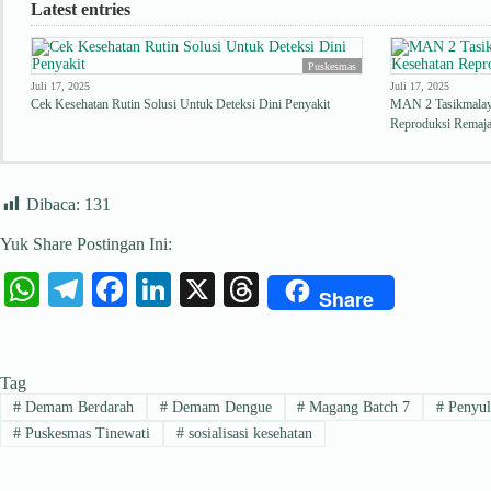
Latest entries
Puskesmas
Juli 17, 2025
Juli 17, 2025
Cek Kesehatan Rutin Solusi Untuk Deteksi Dini Penyakit
MAN 2 Tasikmalay
Reproduksi Remaj
Dibaca:
131
Yuk Share Postingan Ini:
W
Te
Fa
Li
X
T
Share
ha
le
ce
nk
hr
ts
gr
bo
ed
ea
Tag
A
a
ok
In
ds
#
Demam Berdarah
#
Demam Dengue
#
Magang Batch 7
#
Penyul
pp
m
#
Puskesmas Tinewati
#
sosialisasi kesehatan