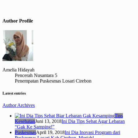
Author Profile
Amelia Hidayah
Pencerah Nusantara 5
Penempatan Puskesmas Losari Cirebon
Latest entries
Author Archives
Tips
Kesehatan
Juni 13, 2018
Ini Dia Tips Sehat Agar Lebaran
“Gak Ke Samping!”
Puskesmas
April 19, 2018
Ini Dia Inovasi Program dari
Puskesmas Losari Kab Cirebon, Meriah!