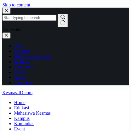
Skip to content
No results
Home
Edukasi
Mahasiswa Kesmas
Kampus
Komunitas
Event
Loker
Download
Kesmas-ID.com
Home
Edukasi
Mahasiswa Kesmas
Kampus
Komunitas
Event