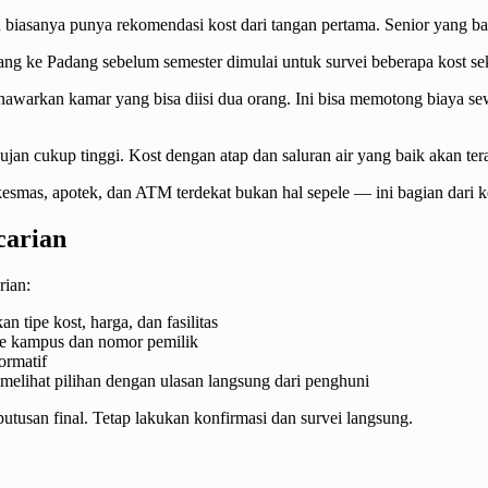
 biasanya punya rekomendasi kost dari tangan pertama. Senior yang 
g ke Padang sebelum semester dimulai untuk survei beberapa kost sekal
awarkan kamar yang bisa diisi dua orang. Ini bisa memotong biaya s
jan cukup tinggi. Kost dengan atap dan saluran air yang baik akan ter
smas, apotek, dan ATM terdekat bukan hal sepele — ini bagian dari ke
carian
rian:
n tipe kost, harga, dan fasilitas
ke kampus dan nomor pemilik
ormatif
elihat pilihan dengan ulasan langsung dari penghuni
utusan final. Tetap lakukan konfirmasi dan survei langsung.