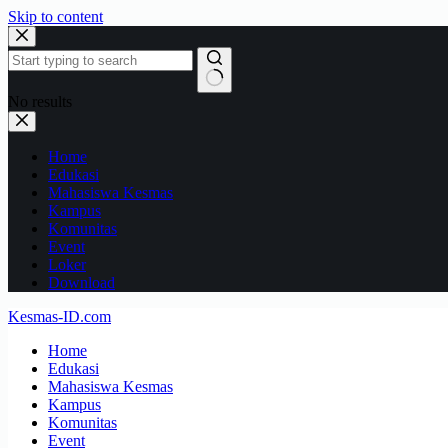
Skip to content
No results
Home
Edukasi
Mahasiswa Kesmas
Kampus
Komunitas
Event
Loker
Download
Kesmas-ID.com
Home
Edukasi
Mahasiswa Kesmas
Kampus
Komunitas
Event