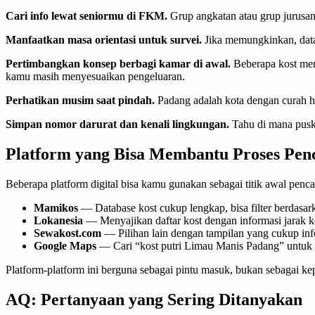
Cari info lewat seniormu di FKM.
Grup angkatan atau grup jurusan
Manfaatkan masa orientasi untuk survei.
Jika memungkinkan, datan
Pertimbangkan konsep berbagi kamar di awal.
Beberapa kost men
kamu masih menyesuaikan pengeluaran.
Perhatikan musim saat pindah.
Padang adalah kota dengan curah hu
Simpan nomor darurat dan kenali lingkungan.
Tahu di mana puske
Platform yang Bisa Membantu Proses Pen
Beberapa platform digital bisa kamu gunakan sebagai titik awal penca
Mamikos
— Database kost cukup lengkap, bisa filter berdasarka
Lokanesia
— Menyajikan daftar kost dengan informasi jarak 
Sewakost.com
— Pilihan lain dengan tampilan yang cukup inf
Google Maps
— Cari “kost putri Limau Manis Padang” untuk m
Platform-platform ini berguna sebagai pintu masuk, bukan sebagai kep
AQ: Pertanyaan yang Sering Ditanyakan