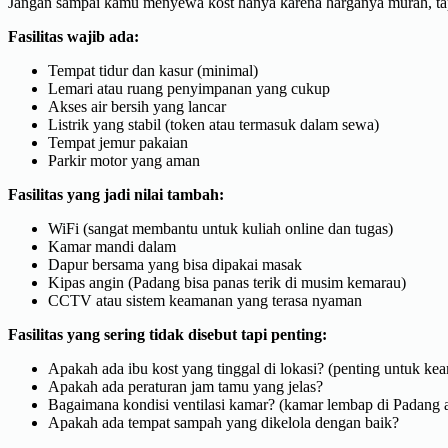
Jangan sampai kamu menyewa kost hanya karena harganya murah, tap
Fasilitas wajib ada:
Tempat tidur dan kasur (minimal)
Lemari atau ruang penyimpanan yang cukup
Akses air bersih yang lancar
Listrik yang stabil (token atau termasuk dalam sewa)
Tempat jemur pakaian
Parkir motor yang aman
Fasilitas yang jadi nilai tambah:
WiFi (sangat membantu untuk kuliah online dan tugas)
Kamar mandi dalam
Dapur bersama yang bisa dipakai masak
Kipas angin (Padang bisa panas terik di musim kemarau)
CCTV atau sistem keamanan yang terasa nyaman
Fasilitas yang sering tidak disebut tapi penting:
Apakah ada ibu kost yang tinggal di lokasi? (penting untuk ke
Apakah ada peraturan jam tamu yang jelas?
Bagaimana kondisi ventilasi kamar? (kamar lembap di Padang a
Apakah ada tempat sampah yang dikelola dengan baik?