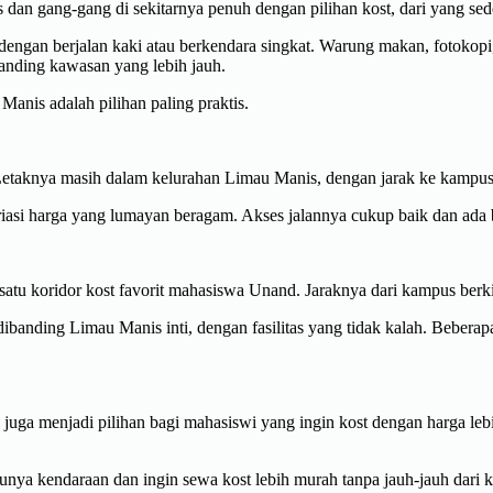
dan gang-gang di sekitarnya penuh dengan pilihan kost, dari yang se
engan berjalan kaki atau berkendara singkat. Warung makan, fotokopi, 
ibanding kawasan yang lebih jauh.
anis adalah pilihan paling praktis.
 Letaknya masih dalam kelurahan Limau Manis, dengan jarak ke kampus
asi harga yang lumayan beragam. Akses jalannya cukup baik dan ada b
atu koridor kost favorit mahasiswa Unand. Jaraknya dari kampus berki
dibanding Limau Manis inti, dengan fasilitas yang tidak kalah. Beberap
 juga menjadi pilihan bagi mahasiswi yang ingin kost dengan harga le
nya kendaraan dan ingin sewa kost lebih murah tanpa jauh-jauh dari 