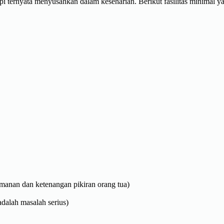
i ternyata menyusahkan dalam keseharian. Berikut fasilitas minimal
amanan dan ketenangan pikiran orang tua)
dalah masalah serius)