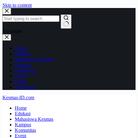
Skip to content
No results
Home
Edukasi
Mahasiswa Kesmas
Kampus
Komunitas
Event
Loker
Download
Kesmas-ID.com
Home
Edukasi
Mahasiswa Kesmas
Kampus
Komunitas
Event