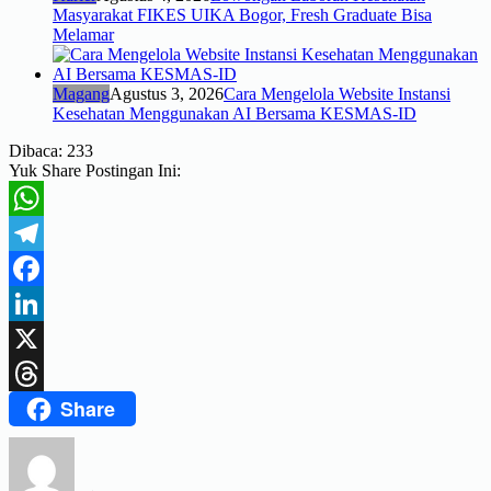
Masyarakat FIKES UIKA Bogor, Fresh Graduate Bisa
Melamar
Magang
Agustus 3, 2026
Cara Mengelola Website Instansi
Kesehatan Menggunakan AI Bersama KESMAS-ID
Dibaca:
233
Yuk Share Postingan Ini:
WhatsApp
Telegram
Facebook
LinkedIn
X
Share
Threads