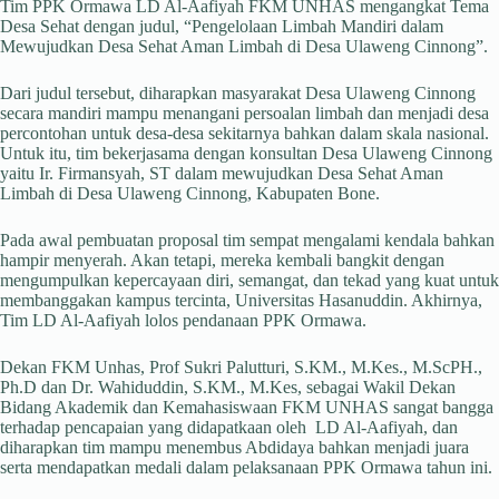
Tim PPK Ormawa LD Al-Aafiyah FKM UNHAS mengangkat Tema
Desa Sehat dengan judul, “Pengelolaan Limbah Mandiri dalam
Mewujudkan Desa Sehat Aman Limbah di Desa Ulaweng Cinnong”.
Dari judul tersebut, diharapkan masyarakat Desa Ulaweng Cinnong
secara mandiri mampu menangani persoalan limbah dan menjadi desa
percontohan untuk desa-desa sekitarnya bahkan dalam skala nasional.
Untuk itu, tim bekerjasama dengan konsultan Desa Ulaweng Cinnong
yaitu Ir. Firmansyah, ST dalam mewujudkan Desa Sehat Aman
Limbah di Desa Ulaweng Cinnong, Kabupaten Bone.
Pada awal pembuatan proposal tim sempat mengalami kendala bahkan
hampir menyerah. Akan tetapi, mereka kembali bangkit dengan
mengumpulkan kepercayaan diri, semangat, dan tekad yang kuat untuk
membanggakan kampus tercinta, Universitas Hasanuddin. Akhirnya,
Tim LD Al-Aafiyah lolos pendanaan PPK Ormawa.
Dekan FKM Unhas, Prof Sukri Palutturi, S.KM., M.Kes., M.ScPH.,
Ph.D dan Dr. Wahiduddin, S.KM., M.Kes, sebagai Wakil Dekan
Bidang Akademik dan Kemahasiswaan FKM UNHAS sangat bangga
terhadap pencapaian yang didapatkaan oleh LD Al-Aafiyah, dan
diharapkan tim mampu menembus Abdidaya bahkan menjadi juara
serta mendapatkan medali dalam pelaksanaan PPK Ormawa tahun ini.