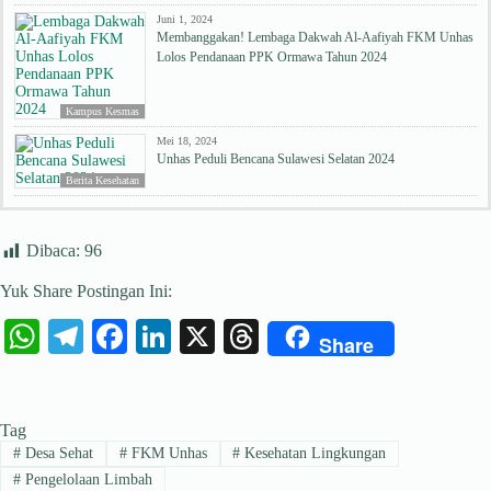
Juni 1, 2024
Membanggakan! Lembaga Dakwah Al-Aafiyah FKM Unhas
Lolos Pendanaan PPK Ormawa Tahun 2024
Kampus Kesmas
Mei 18, 2024
Unhas Peduli Bencana Sulawesi Selatan 2024
Berita Kesehatan
Dibaca:
96
Yuk Share Postingan Ini:
W
Te
Fa
Li
X
T
Share
ha
le
ce
nk
hr
ts
gr
bo
ed
ea
Tag
A
a
ok
In
ds
#
Desa Sehat
#
FKM Unhas
#
Kesehatan Lingkungan
pp
m
#
Pengelolaan Limbah