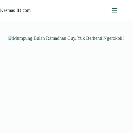
Skip
to
Kesmas-ID.com
content