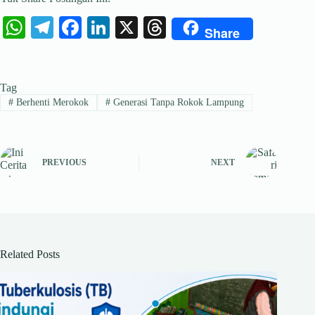
W
Te
Fa
Li
X
T
Share
ha
le
ce
nk
hr
ts
gr
bo
ed
ea
Tag
A
a
ok
In
ds
#
Berhenti Merokok
#
Generasi Tanpa Rokok Lampung
pp
m
PREVIOUS
NEXT
Related Posts