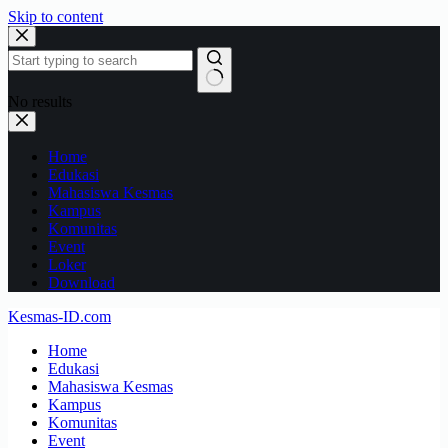
Skip to content
No results
Home
Edukasi
Mahasiswa Kesmas
Kampus
Komunitas
Event
Loker
Download
Kesmas-ID.com
Home
Edukasi
Mahasiswa Kesmas
Kampus
Komunitas
Event