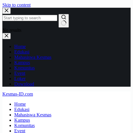
Skip to content
No results
Home
Edukasi
Mahasiswa Kesmas
Kampus
Komunitas
Event
Loker
Download
Kesmas-ID.com
Home
Edukasi
Mahasiswa Kesmas
Kampus
Komunitas
Event