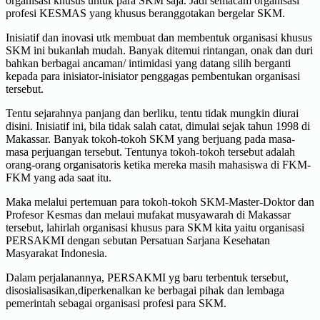
organisasi khusus untuk para SKM saja. Jadi semacam organisasi
profesi KESMAS yang khusus beranggotakan bergelar SKM.
Inisiatif dan inovasi utk membuat dan membentuk organisasi khusus
SKM ini bukanlah mudah. Banyak ditemui rintangan, onak dan duri
bahkan berbagai ancaman/ intimidasi yang datang silih berganti
kepada para inisiator-inisiator penggagas pembentukan organisasi
tersebut.
Tentu sejarahnya panjang dan berliku, tentu tidak mungkin diurai
disini. Inisiatif ini, bila tidak salah catat, dimulai sejak tahun 1998 di
Makassar. Banyak tokoh-tokoh SKM yang berjuang pada masa-
masa perjuangan tersebut. Tentunya tokoh-tokoh tersebut adalah
orang-orang organisatoris ketika mereka masih mahasiswa di FKM-
FKM yang ada saat itu.
Maka melalui pertemuan para tokoh-tokoh SKM-Master-Doktor dan
Profesor Kesmas dan melaui mufakat musyawarah di Makassar
tersebut, lahirlah organisasi khusus para SKM kita yaitu organisasi
PERSAKMI dengan sebutan Persatuan Sarjana Kesehatan
Masyarakat Indonesia.
Dalam perjalanannya, PERSAKMI yg baru terbentuk tersebut,
disosialisasikan,diperkenalkan ke berbagai pihak dan lembaga
pemerintah sebagai organisasi profesi para SKM.