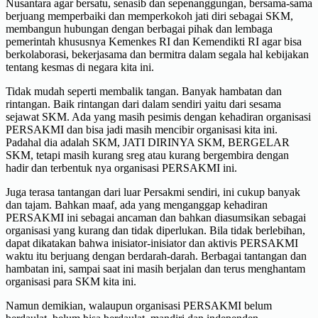
Nusantara agar bersatu, senasib dan sepenanggungan, bersama-sama
berjuang memperbaiki dan memperkokoh jati diri sebagai SKM,
membangun hubungan dengan berbagai pihak dan lembaga
pemerintah khususnya Kemenkes RI dan Kemendikti RI agar bisa
berkolaborasi, bekerjasama dan bermitra dalam segala hal kebijakan
tentang kesmas di negara kita ini.
Tidak mudah seperti membalik tangan. Banyak hambatan dan
rintangan. Baik rintangan dari dalam sendiri yaitu dari sesama
sejawat SKM. Ada yang masih pesimis dengan kehadiran organisasi
PERSAKMI dan bisa jadi masih mencibir organisasi kita ini.
Padahal dia adalah SKM, JATI DIRINYA SKM, BERGELAR
SKM, tetapi masih kurang sreg atau kurang bergembira dengan
hadir dan terbentuk nya organisasi PERSAKMI ini.
Juga terasa tantangan dari luar Persakmi sendiri, ini cukup banyak
dan tajam. Bahkan maaf, ada yang menganggap kehadiran
PERSAKMI ini sebagai ancaman dan bahkan diasumsikan sebagai
organisasi yang kurang dan tidak diperlukan. Bila tidak berlebihan,
dapat dikatakan bahwa inisiator-inisiator dan aktivis PERSAKMI
waktu itu berjuang dengan berdarah-darah. Berbagai tantangan dan
hambatan ini, sampai saat ini masih berjalan dan terus menghantam
organisasi para SKM kita ini.
Namun demikian, walaupun organisasi PERSAKMI belum