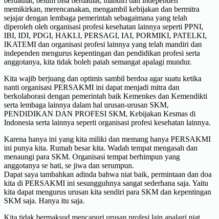
berdaulat, belum bisa berdaulat, mandiri dan independen
memikirkan, merencanakan, mengambil kebijakan dan bermitra
sejajar dengan lembaga pemerintah sebagaimana yang telah
diperoleh oleh organisasi profesi kesehatan lainnya seperti PPNI,
IBI, IDI, PDGI, HAKLI, PERSAGI, IAI, PORMIKI, PATELKI,
IKATEMI dan organisasi profesi lainnya yang telah mandiri dan
independen mengurus kepentingan dan pendidikan profesi serta
anggotanya, kita tidak boleh patah semangat apalagi mundur.
Kita wajib berjuang dan optimis sambil berdoa agar suatu ketika
nanti organisasi PERSAKMI ini dapat menjadi mitra dan
berkolaborasi dengan pemerintah baik Kemenkes dan Kemendikti
serta lembaga lainnya dalam hal urusan-urusan SKM,
PENDIDIKAN DAN PROFESI SKM, Kebijakan Kesmas di
Indonesia serta lainnya seperti organisasi profesi kesehatan lainnya.
Karena hanya ini yang kita miliki dan memang hanya PERSAKMI
ini punya kita. Rumah besar kita. Wadah tempat mengasah dan
menaungi para SKM. Organisasi tempat berhimpun yang
anggotanya se hati, se jiwa dan serumpun.
Dapat saya tambahkan adinda bahwa niat baik, permintaan dan doa
kita di PERSAKMI ini sesungguhnya sangat sederhana saja. Yaitu
kita dapat mengurus urusan kita sendiri para SKM dan kepentingan
SKM saja. Hanya itu saja.
Kita tidak bermaksud mencapuri urusan profesi lain apalagi niat