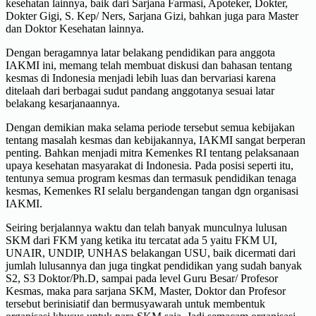
kesehatan lainnya, baik dari Sarjana Farmasi, Apoteker, Dokter,
Dokter Gigi, S. Kep/ Ners, Sarjana Gizi, bahkan juga para Master
dan Doktor Kesehatan lainnya.
Dengan beragamnya latar belakang pendidikan para anggota
IAKMI ini, memang telah membuat diskusi dan bahasan tentang
kesmas di Indonesia menjadi lebih luas dan bervariasi karena
ditelaah dari berbagai sudut pandang anggotanya sesuai latar
belakang kesarjanaannya.
Dengan demikian maka selama periode tersebut semua kebijakan
tentang masalah kesmas dan kebijakannya, IAKMI sangat berperan
penting. Bahkan menjadi mitra Kemenkes RI tentang pelaksanaan
upaya kesehatan masyarakat di Indonesia. Pada posisi seperti itu,
tentunya semua program kesmas dan termasuk pendidikan tenaga
kesmas, Kemenkes RI selalu bergandengan tangan dgn organisasi
IAKMI.
Seiring berjalannya waktu dan telah banyak munculnya lulusan
SKM dari FKM yang ketika itu tercatat ada 5 yaitu FKM UI,
UNAIR, UNDIP, UNHAS belakangan USU, baik dicermati dari
jumlah lulusannya dan juga tingkat pendidikan yang sudah banyak
S2, S3 Doktor/Ph.D, sampai pada level Guru Besar/ Profesor
Kesmas, maka para sarjana SKM, Master, Doktor dan Profesor
tersebut berinisiatif dan bermusyawarah untuk membentuk