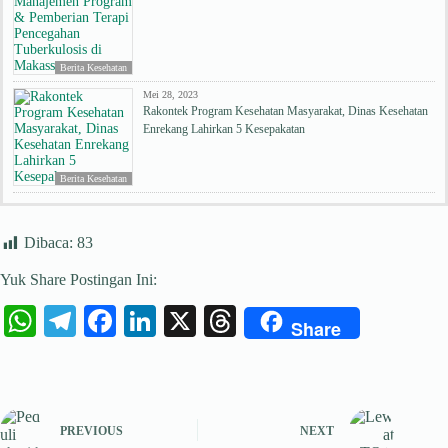
Berita Kesehatan
Mei 28, 2023
Rakontek Program Kesehatan Masyarakat, Dinas Kesehatan
Enrekang Lahirkan 5 Kesepakatan
Berita Kesehatan
Dibaca:
83
Yuk Share Postingan Ini:
W
Te
Fa
Li
X
T
Share
ha
le
ce
nk
hr
ts
gr
bo
ed
ea
A
a
ok
In
ds
PREVIOUS
NEXT