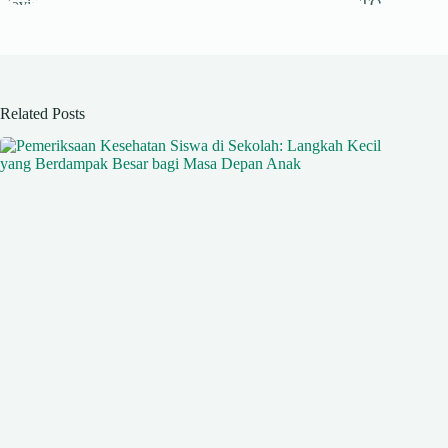
pp
m
Related Posts