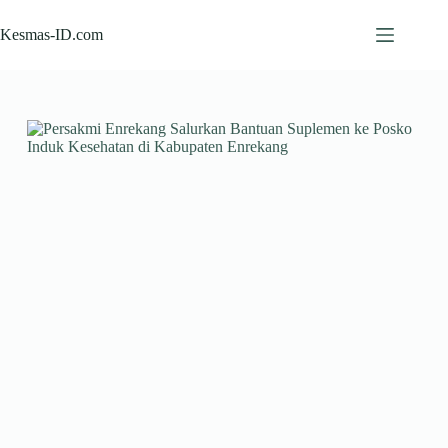
Skip
to
Kesmas-ID.com
content